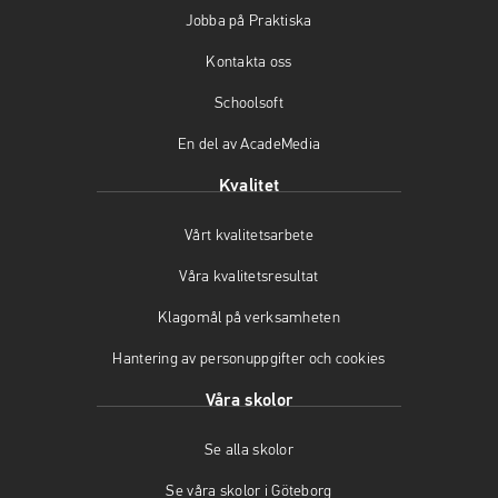
b
a
u
Jobba på Praktiska
o
g
b
o
r
e
Kontakta oss
k
a
(
(
m
ö
Schoolsoft
ö
(
p
En del av AcadeMedia
p
ö
p
p
p
n
Kvalitet
n
p
a
a
n
s
Vårt kvalitetsarbete
s
a
i
i
s
n
Våra kvalitetsresultat
n
i
y
y
n
t
Klagomål på verksamheten
t
y
t
t
t
f
Hantering av personuppgifter och cookies
f
t
ö
Våra skolor
ö
f
n
n
ö
s
s
n
t
Se alla skolor
t
s
e
Se våra skolor i Göteborg
e
t
r