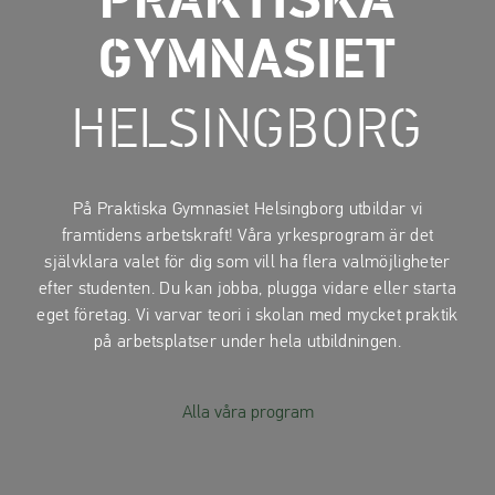
PRAKTISKA
a
a
t
t
GYMNASIET
i
i
l
l
HELSINGBORG
l
l
i
s
n
i
n
d
På Praktiska Gymnasiet Helsingborg utbildar vi
e
f
framtidens arbetskraft! Våra yrkesprogram är det
h
o
självklara valet för dig som vill ha flera valmöjligheter
å
t
efter studenten. Du kan jobba, plugga vidare eller starta
l
eget företag. Vi varvar teori i skolan med mycket praktik
l
på arbetsplatser under hela utbildningen.
Alla våra program