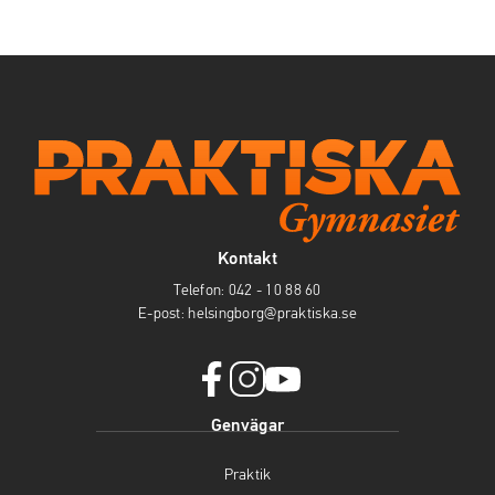
Kontakt
Telefon:
042 - 10 88 60
E-post:
helsingborg@praktiska.se
f
i
y
Genvägar
a
n
o
c
s
u
Praktik
e
t
t