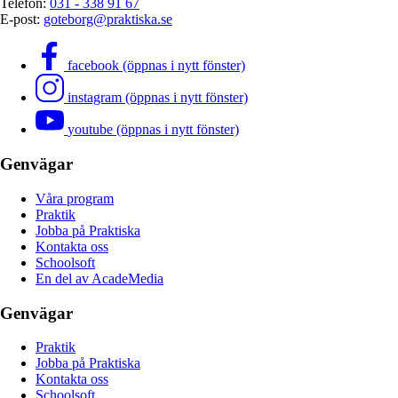
Telefon:
031 - 338 91 67
E-post:
goteborg@praktiska.se
facebook (öppnas i nytt fönster)
instagram (öppnas i nytt fönster)
youtube (öppnas i nytt fönster)
Genvägar
Våra program
Praktik
Jobba på Praktiska
Kontakta oss
Schoolsoft
En del av AcadeMedia
Genvägar
Praktik
Jobba på Praktiska
Kontakta oss
Schoolsoft