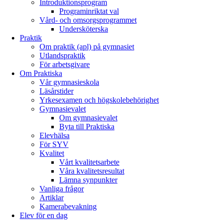
Introduktionsprogram
Programinriktat val
Vård- och omsorgsprogrammet
Undersköterska
Praktik
Om praktik (apl) på gymnasiet
Utlandspraktik
För arbetsgivare
Om Praktiska
Vår gymnasieskola
Läsårstider
Yrkesexamen och högskolebehörighet
Gymnasievalet
Om gymnasievalet
Byta till Praktiska
Elevhälsa
För SYV
Kvalitet
Vårt kvalitetsarbete
Våra kvalitetsresultat
Lämna synpunkter
Vanliga frågor
Artiklar
Kamerabevakning
Elev för en dag