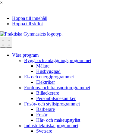
×
Hoppa till innehåll
Hoppa till sidfot
Våra program
Bygg- och anläggningsprogrammet
Målare
Husbyggnad
El- och energiprogrammet
Elektriker
Fordons- och transportprogrammet
Bil­lackerare
Personbils­mekaniker
Frisör- och stylistprogrammet
Barberare
Frisör
Hår- och makeupstylist
Industritekniska programmet
Svetsare