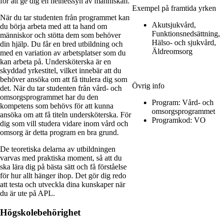
för att ge dig en helhetssyn av människan.
Exempel på framtida yrken
När du tar studenten från programmet kan
Akutsjukvård,
du börja arbeta med att ta hand om
Funktionsnedsättning,
människor och stötta dem som behöver
Hälso- och sjukvård,
din hjälp. Du får en bred utbildning och
Äldreomsorg
med en variation av arbetsplatser som du
kan arbeta på. Undersköterska är en
skyddad yrkestitel, vilket innebär att du
behöver ansöka om att få titulera dig som
Övrig info
det. När du tar studenten från vård- och
omsorgsprogrammet har du den
Program:
Vård- och
kompetens som behövs för att kunna
omsorgsprogrammet
ansöka om att få titeln undersköterska. För
Programkod:
VO
dig som vill studera vidare inom vård och
omsorg är detta program en bra grund.
De teoretiska delarna av utbildningen
varvas med praktiska moment, så att du
ska lära dig på bästa sätt och få förståelse
för hur allt hänger ihop. Det gör dig redo
att testa och utveckla dina kunskaper när
du är ute på APL.
Högskolebehörighet