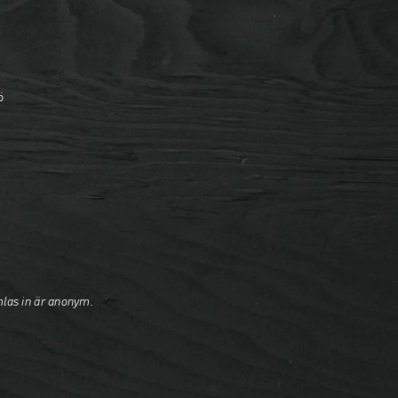
ö
mlas in är anonym.