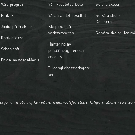
Våra program
Vårt kvalitetsarbete
Se alla skolor
Praktik
Våra kvalitetsresultat
Se våra skolor i
Göteborg
Jobba på Praktiska
Klagomål på
verksamheten
Se våra skolor i Malm
Kontakta oss
Hantering av
Schoolsoft
personuppgifter och
cookies
En del av AcadeMedia
Tillgänglighetsredogöre
lse
es för att mäta trafiken på hemsidan och för statistik. Informationen som sa