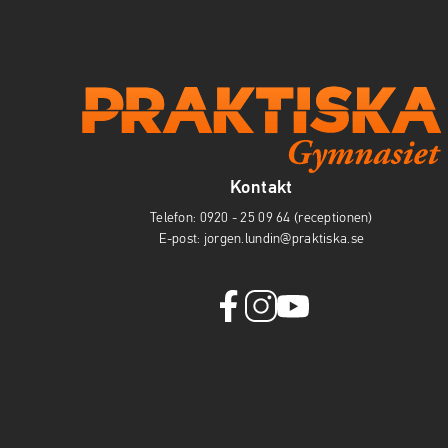
Kontakt
Telefon:
0920 - 25 09 64 (receptionen)
E-post:
jorgen.lundin@praktiska.se
f
i
y
a
n
o
c
s
u
e
t
t
b
a
u
o
g
b