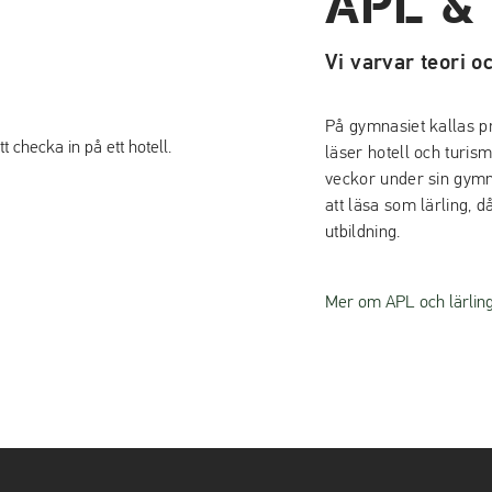
APL &
Vi varvar teori o
På gymnasiet kallas pr
läser hotell och turis
veckor under sin gymn
att läsa som lärling, 
utbildning.
Mer om APL och lärlin