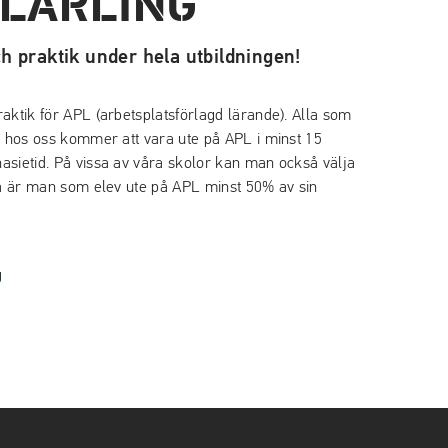
 LÄRLING
ch praktik under hela utbildningen!
aktik för APL (arbetsplatsförlagd lärande). Alla som
m hos oss kommer att vara ute på APL i minst 15
asietid. På vissa av våra skolor kan man också välja
då är man som elev ute på APL minst 50% av sin
g