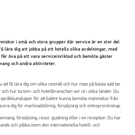
iskor i små och stora grupper där service är en stor del
 lära dig att jobba på ett hotells olika avdelningar, med
får öva på att vara serviceinriktad och bemöta gäster
ang och andra aktiviteter.
att få lära dig om olika resmål och hur man på bästa sätt tar
 och hur turism- och hotellbranschen ser ut i olika länder. Du
ina språkkunskaper för att bättre kunna bemöta människor från
ucera dig för marknadsföring, försäljning och entreprenörskap.
ang, försäljning, resor, guidning eller i en reception. Du har
mlands och jobba inom den internationella hotell- och