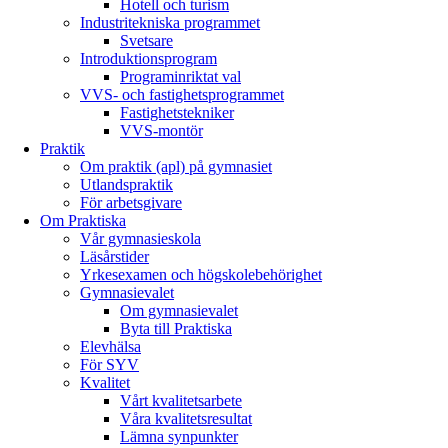
Hotell och turism
Industritekniska programmet
Svetsare
Introduktionsprogram
Programinriktat val
VVS- och fastighetsprogrammet
Fastighetstekniker
VVS-montör
Praktik
Om praktik (apl) på gymnasiet
Utlandspraktik
För arbetsgivare
Om Praktiska
Vår gymnasieskola
Läsårstider
Yrkesexamen och högskolebehörighet
Gymnasievalet
Om gymnasievalet
Byta till Praktiska
Elevhälsa
För SYV
Kvalitet
Vårt kvalitetsarbete
Våra kvalitetsresultat
Lämna synpunkter