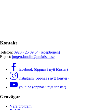
Kontakt
Telefon:
0920 - 25 09 64 (receptionen)
E-post:
jorgen.lundin@praktiska.se
facebook (öppnas i nytt fönster)
instagram (öppnas i nytt fönster)
youtube (öppnas i nytt fönster)
Genvägar
Våra program