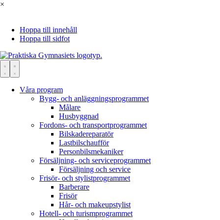
×
Hoppa till innehåll
Hoppa till sidfot
Våra program
Bygg- och anläggningsprogrammet
Målare
Husbyggnad
Fordons- och transportprogrammet
Bilskade­reparatör
Lastbils­chaufför
Personbilsmekaniker
Försäljning- och serviceprogrammet
Försäljning och service
Frisör- och stylistprogrammet
Barberare
Frisör
Hår- och makeupstylist
Hotell- och turismprogrammet