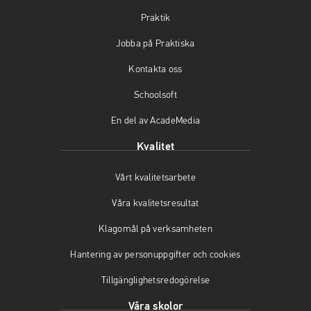
i
i
i
Praktik
nytt
nytt
nytt
fönster)
fönster)
fönster)
Jobba på Praktiska
Kontakta oss
Schoolsoft
En del av AcadeMedia
Kvalitet
Vårt kvalitetsarbete
Våra kvalitetsresultat
Klagomål på verksamheten
Hantering av personuppgifter och cookies
Tillgänglighetsredogörelse
Våra skolor