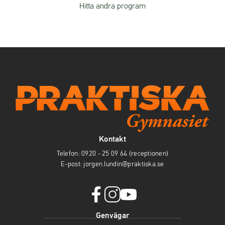
Hitta andra program
Kontakt
Telefon:
0920 - 25 09 64 (receptionen)
E-post:
jorgen.lundin@praktiska.se
facebook
instagram
youtube
Genvägar
(öppnas
(öppnas
(öppnas