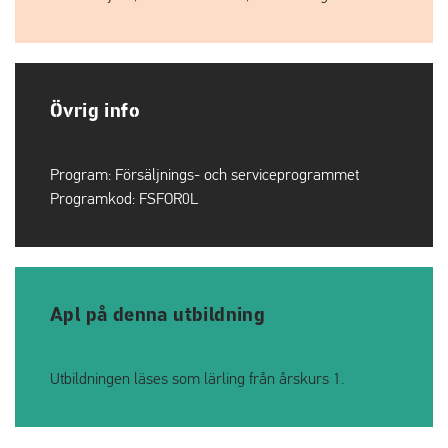
Övrig info
Program:
Försäljnings- och serviceprogrammet
Programkod:
FSFOR0L
Apl på denna utbildning
Utbildningen läses som lärling från årskurs 1.