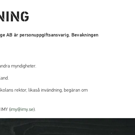
NING
rige AB är personuppgiftsansvarig. Bevakningen
.
h andra myndigheter.
 land.
skolans rektor, likaså invändning, begäran om
(
 IMY (
imy@imy.se
).
ö
p
p