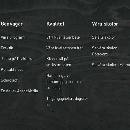
n
a
s
Genvägar
Kvalitet
Våra skolor
i
n
Våra program
Vårt kvalitetsarbete
Se alla skolor
y
t
Praktik
Våra kvalitetsresultat
Se våra skolor i
t
Göteborg
f
Jobba på Praktiska
Klagomål på
verksamheten
Se våra skolor i Malm
ö
Kontakta oss
n
Hantering av
s
Schoolsoft
personuppgifter och
t
cookies
En del av AcadeMedia
e
Tillgänglighetsredogöre
r
lse
)