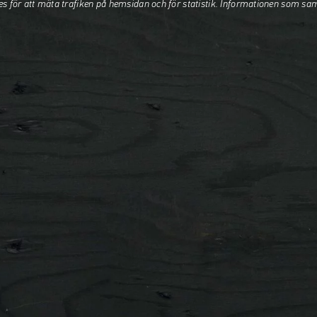
es för att mäta trafiken på hemsidan och för statistik. Informationen som sa