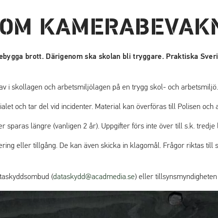
 OM KAMERABEVAK
ebygga brott. Därigenom ska skolan bli tryggare. Praktiska Sve
rav i skollagen och arbetsmiljölagen på en trygg skol- och arbetsmiljö
alet och tar del vid incidenter. Material kan överföras till Polisen oc
r sparas längre (vanligen 2 år). Uppgifter förs inte över till s.k. tredje
g eller tillgång. De kan även skicka in klagomål. Frågor riktas till 
(
dataskyddsombud (
dataskydd@acadmedia.se
) eller tillsynsmyndigheten
ö
p
p