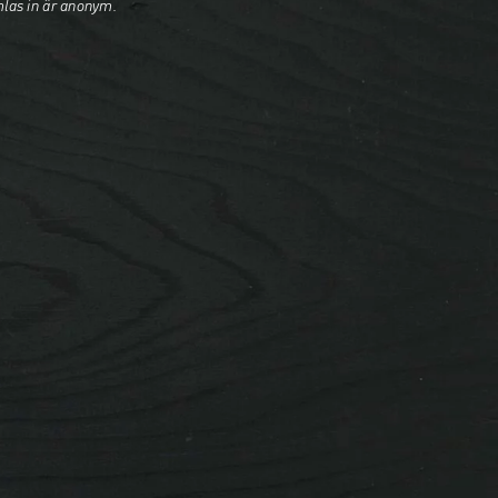
mlas in är anonym.