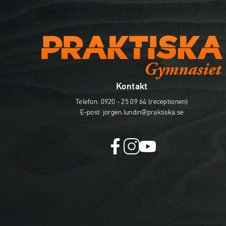
Kontakt
Telefon:
0920 - 25 09 64 (receptionen)
E-post:
jorgen.lundin@praktiska.se
f
i
y
a
n
o
c
s
u
e
t
t
b
a
u
o
g
b
o
r
e