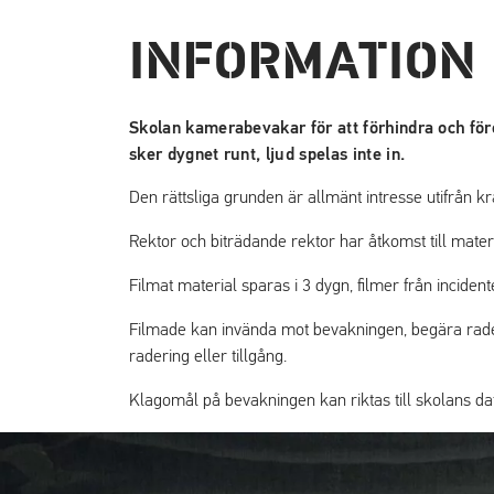
p
p
a
a
INFORMATION
t
t
i
i
l
l
Skolan kamerabevakar för att förhindra och för
l
l
sker dygnet runt, ljud spelas inte in.
i
s
n
i
Den rättsliga grunden är allmänt intresse utifrån k
n
d
Rektor och biträdande rektor har åtkomst till materi
e
f
h
o
Filmat material sparas i 3 dygn, filmer från incidente
å
t
l
Filmade kan invända mot bevakningen, begära raderin
l
radering eller tillgång.
Klagomål på bevakningen kan riktas till skolans 