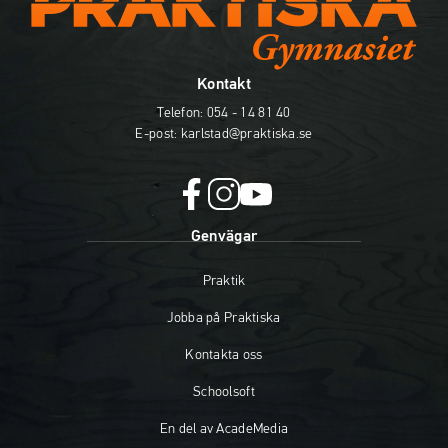
Kontakt
Telefon:
054 - 14 81 40
E-post:
karlstad@praktiska.se
facebook
instagram
youtube
Genvägar
(öppnas
(öppnas
(öppnas
i
i
i
Praktik
nytt
nytt
nytt
fönster)
fönster)
fönster)
Jobba på Praktiska
Kontakta oss
Schoolsoft
En del av AcadeMedia