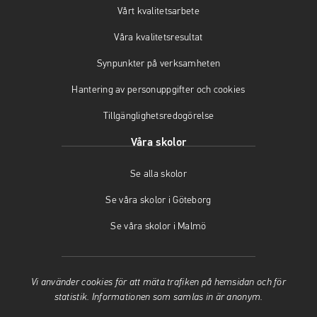
Vårt kvalitetsarbete
s
a
i
i
s
n
Våra kvalitetsresultat
n
i
y
y
n
t
Synpunkter på verksamheten
t
y
t
t
t
f
Hantering av personuppgifter och cookies
f
t
ö
Tillgänglighetsredogörelse
ö
f
n
n
ö
s
Våra skolor
s
n
t
t
s
e
Se alla skolor
e
t
r
r
e
)
Se våra skolor i Göteborg
)
r
)
Se våra skolor i Malmö
Vi använder cookies för att mäta trafiken på hemsidan och för
statistik. Informationen som samlas in är anonym.