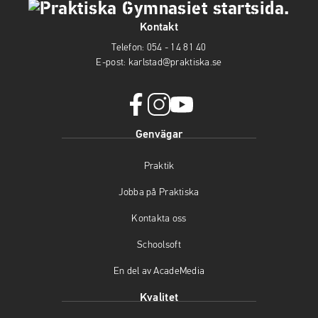
Kontakt
Telefon:
054 - 14 81 40
E-post:
karlstad@praktiska.se
f
i
y
Genvägar
a
n
o
c
s
u
Praktik
e
t
t
b
a
u
Jobba på Praktiska
o
g
b
o
r
e
Kontakta oss
k
a
(
(
m
ö
Schoolsoft
ö
(
p
En del av AcadeMedia
p
ö
p
p
p
n
Kvalitet
n
p
a
a
n
s