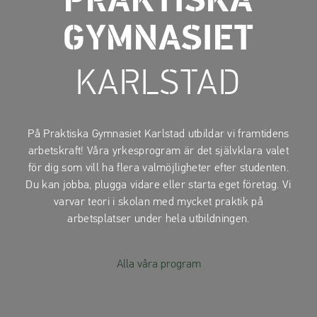
PRAKTISKA
a
a
t
t
GYMNASIET
i
i
l
l
KARLSTAD
l
l
i
s
n
i
n
d
På Praktiska Gymnasiet Karlstad utbildar vi framtidens
e
f
arbetskraft! Våra yrkesprogram är det självklara valet
h
o
för dig som vill ha flera valmöjligheter efter studenten.
å
t
Du kan jobba, plugga vidare eller starta eget företag. Vi
l
varvar teori i skolan med mycket praktik på
l
arbetsplatser under hela utbildningen.
Alla våra program