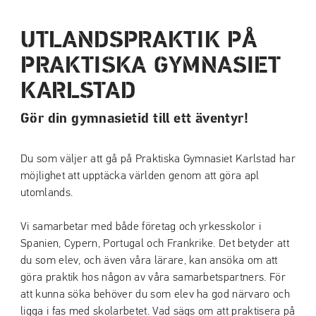
a
a
t
t
UTLANDSPRAKTIK PÅ
i
i
PRAKTISKA GYMNASIET
l
l
l
l
KARLSTAD
i
s
n
i
Gör din gymnasietid till ett äventyr!
n
d
e
f
Du som väljer att gå på Praktiska Gymnasiet Karlstad har
h
o
möjlighet att upptäcka världen genom att göra apl
å
t
utomlands.
l
l
Vi samarbetar med både företag och yrkesskolor i
Spanien, Cypern, Portugal och Frankrike. Det betyder att
du som elev, och även våra lärare, kan ansöka om att
göra praktik hos någon av våra samarbetspartners. För
att kunna söka behöver du som elev ha god närvaro och
ligga i fas med skolarbetet. Vad sägs om att praktisera på