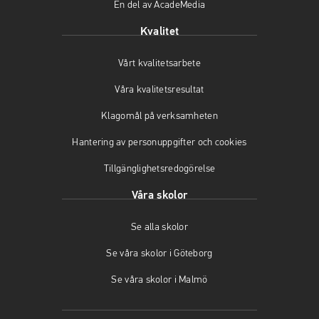
En del av AcadeMedia
p
ö
p
p
p
n
Kvalitet
n
p
a
a
n
s
Vårt kvalitetsarbete
s
a
i
i
s
n
Våra kvalitetsresultat
n
i
y
y
n
t
Klagomål på verksamheten
t
y
t
t
t
f
Hantering av personuppgifter och cookies
f
t
ö
Tillgänglighetsredogörelse
ö
f
n
n
ö
s
Våra skolor
s
n
t
t
s
e
Se alla skolor
e
t
r
r
e
)
Se våra skolor i Göteborg
)
r
)
Se våra skolor i Malmö