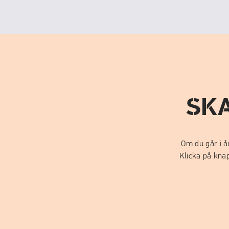
SK
Om du går i å
Klicka på knap