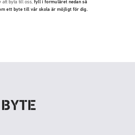
fyll i formuläret nedan så
att byta till oss,
m ett byte till vår skola är möjligt för dig.
 BYTE