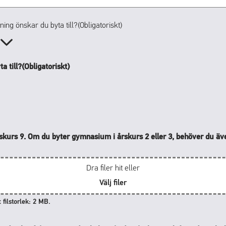
ning önskar du byta till?
(Obligatoriskt)
v
a till?
(Obligatoriskt)
rskurs 9. Om du byter gymnasium i årskurs 2 eller 3, behöver du äv
Dra filer hit eller
Välj filer
 filstorlek: 2 MB.