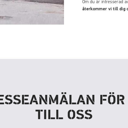
Om du är intresserad av 
återkommer vi till dig o
ESSEANMÄLAN FÖR
TILL OSS