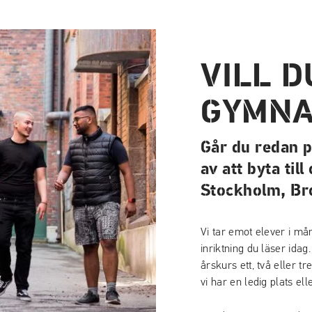
VILL D
GYMNA
Går du redan 
av att byta til
Stockholm, 
Vi tar emot elever i må
inriktning du läser idag
årskurs ett, två eller tr
vi har en ledig plats elle