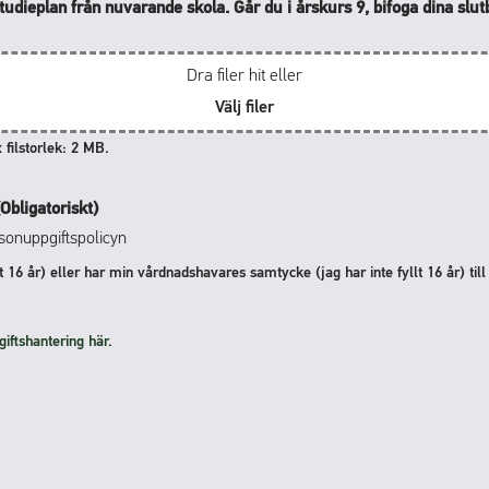
studieplan från nuvarande skola. Går du i årskurs 9, bifoga dina slu
Dra filer hit eller
Välj filer
 filstorlek: 2 MB.
(Obligatoriskt)
sonuppgiftspolicyn
t 16 år) eller har min vårdnadshavares samtycke (jag har inte fyllt 16 år) til
ftshantering här.