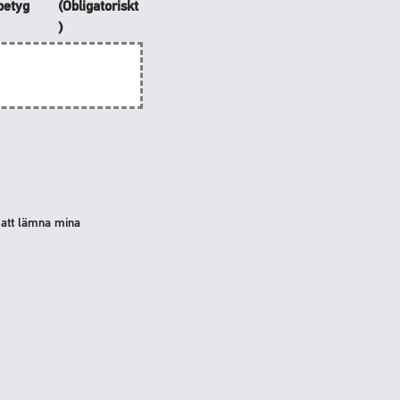
tbetyg
(Obligatoriskt
)
l att lämna mina