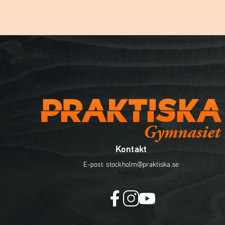
Kontakt
E-post:
stockholm@praktiska.se
f
i
y
a
n
o