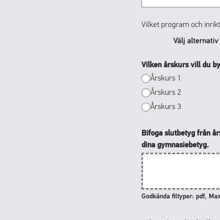
Vilket program och inrikt
Välj alternati
Vilken årskurs vill du byt
Årskurs 1
Årskurs 2
Årskurs 3
Bifoga slutbetyg från å
dina gymnasiebetyg.
Godkända filtyper: pdf, Max