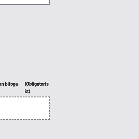
en bifoga
(Obligatoris
kt)