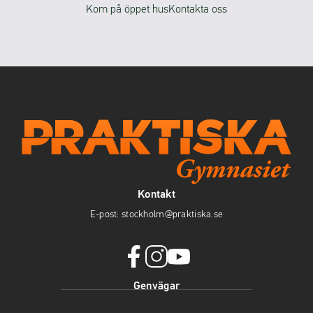
Kom på öppet hus
Kontakta oss
Kontakt
E-post:
stockholm@praktiska.se
f
i
y
Genvägar
a
n
o
c
s
u