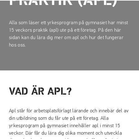
PRAKTIK (APL)
a
a
t
t
i
i
Alla som läser ett yrkesprogram på gymnasiet har minst
l
l
15 veckors praktik (apl) ute på ett företag. På den här
l
l
sidan kan du lära dig mer om apl och hur det fungerar
i
s
hos oss.
n
i
n
d
e
f
h
o
å
t
l
VAD ÄR APL?
l
Apl står för arbetsplatsförlagt lärande och innebär del av
din utbildning som du får ute på ett företag. Alla
yrkesprogram på gymnasiet innehåller apl i minst 15
veckor. Där får du lära dig olika moment och utveckla