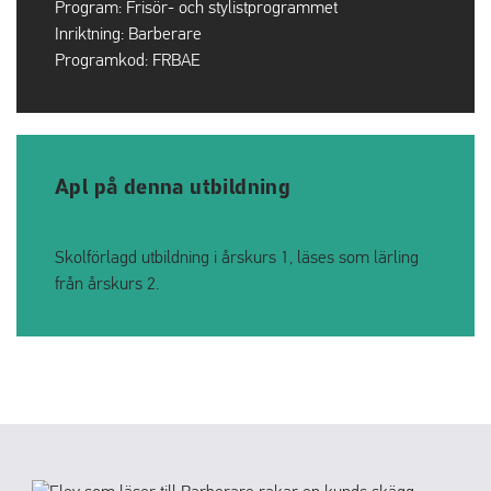
Program:
Frisör- och stylistprogrammet
Inriktning:
Barberare
Programkod:
FRBAE
Apl på denna utbildning
Skolförlagd utbildning i årskurs 1, läses som lärling
från årskurs 2.