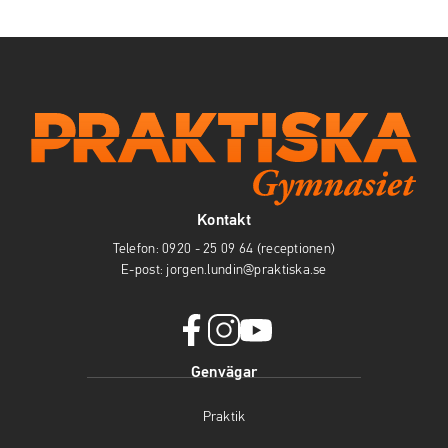
Kontakt
Telefon:
0920 - 25 09 64 (receptionen)
E-post:
jorgen.lundin@praktiska.se
f
i
y
Genvägar
a
n
o
c
s
u
Praktik
e
t
t
b
a
u