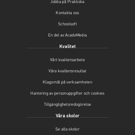
Jobba på Praktiska
o
g
b
o
r
e
Kontakta oss
k
a
(
(
m
ö
Schoolsoft
ö
(
p
En del av AcadeMedia
p
ö
p
p
p
n
Kvalitet
n
p
a
a
n
s
Vårt kvalitetsarbete
s
a
i
i
s
n
Våra kvalitetsresultat
n
i
y
y
n
t
Klagomål på verksamheten
t
y
t
t
t
f
Hantering av personuppgifter och cookies
f
t
ö
Tillgänglighetsredogörelse
ö
f
n
n
ö
s
Våra skolor
s
n
t
t
s
e
Se alla skolor
e
t
r