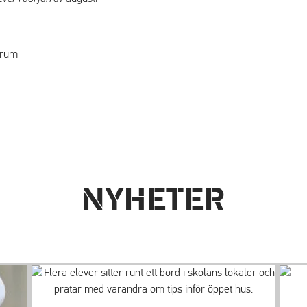
srum
NYHETER