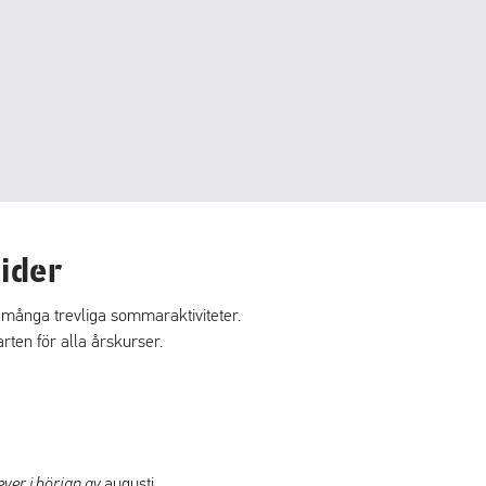
ider
d många trevliga sommaraktiviteter.
rten för alla årskurser.
ever i början av
augusti