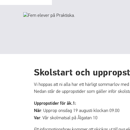
p
p
a
a
t
t
i
i
l
l
l
l
i
s
n
i
n
d
e
f
Skolstart och uppropst
h
o
å
t
Vi hoppas att ni alla har ett härligt sommarlov me
l
Nedan står de uppropstider som gäller inför skolsta
l
Uppropstider för åk.1:
När
: Upprop onsdag 19 augusti klockan 09.00
Var
: Vår skolmatsal på Ålgatan 10
Ett informationsbrev kommer att skickas ut till nya el