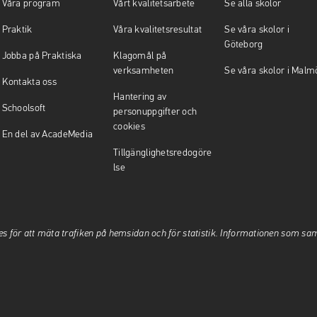
Våra program
Vårt kvalitetsarbete
Se alla skolor
Praktik
Våra kvalitetsresultat
Se våra skolor i
Göteborg
Jobba på Praktiska
Klagomål på
verksamheten
Se våra skolor i Malm
Kontakta oss
Hantering av
Schoolsoft
personuppgifter och
cookies
En del av AcadeMedia
Tillgänglighetsredogöre
lse
es för att mäta trafiken på hemsidan och för statistik. Informationen som sa