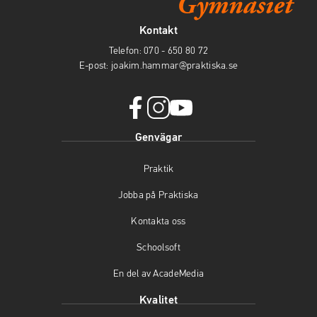
Kontakt
Telefon:
070 - 650 80 72
E-post:
joakim.hammar@praktiska.se
f
i
y
Genvägar
a
n
o
c
s
u
Praktik
e
t
t
b
a
u
Jobba på Praktiska
o
g
b
o
r
e
Kontakta oss
k
a
(
(
m
ö
Schoolsoft
ö
(
p
En del av AcadeMedia
p
ö
p
p
p
n
Kvalitet
n
p
a