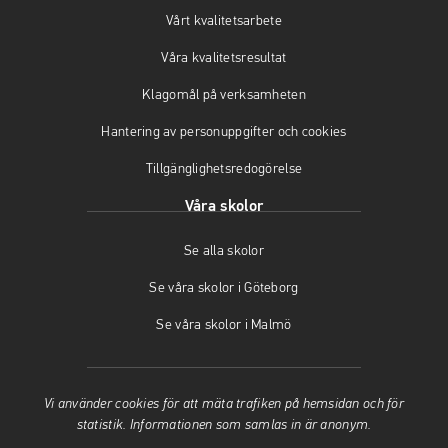
a
n
s
Vårt kvalitetsarbete
s
a
i
i
s
n
Våra kvalitetsresultat
n
i
y
y
n
t
Klagomål på verksamheten
t
y
t
t
t
f
Hantering av personuppgifter och cookies
f
t
ö
Tillgänglighetsredogörelse
ö
f
n
n
ö
s
Våra skolor
s
n
t
t
s
e
Se alla skolor
e
t
r
r
e
)
Se våra skolor i Göteborg
)
r
)
Se våra skolor i Malmö
Vi använder cookies för att mäta trafiken på hemsidan och för
statistik. Informationen som samlas in är anonym.