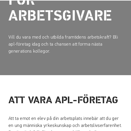
FÖR
a
a
t
t
ARBETSGIVARE
i
i
l
l
l
l
Vill du vara med och utbilda framtidens arbetskraft? Bli
i
s
apl-företag idag och ta chansen att forma nästa
n
i
generations kollegor.
n
d
e
f
h
o
å
t
l
l
ATT VARA APL-FÖRETAG
Att ta emot en elev på din arbetsplats innebär att du ger
en ung människa yrkeskunskap och arbetslivserfarenhet.