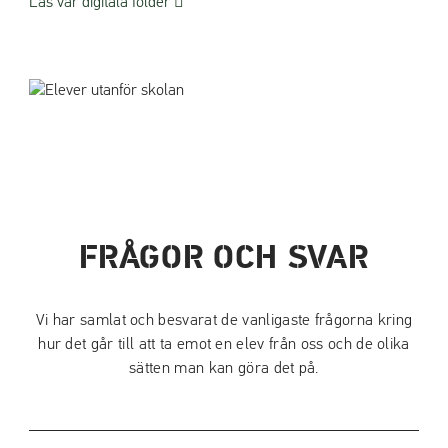
(
Läs vår digitala folder
ö
p
p
n
a
s
i
n
y
t
FRÅGOR OCH SVAR
t
f
ö
Vi har samlat och besvarat de vanligaste frågorna kring
n
hur det går till att ta emot en elev från oss och de olika
s
sätten man kan göra det på.
t
e
r