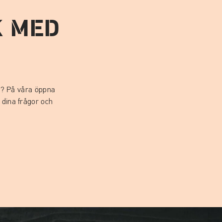
K MED
!
äg? På våra öppna
dina frågor och