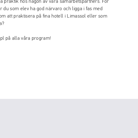
a praktik hos någon av våra samarbetspartners. För
r du som elev ha god närvaro och ligga i fas med
om att praktisera på fina hotell i Limassol eller som
a?
pl på alla våra program!