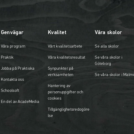
Genvägar
Kvalitet
Våra skolor
Våra program
Vårt kvalitetsarbete
Se alla skolor
Praktik
Våra kvalitetsresultat
Se våra skolor i
Göteborg
Jobba på Praktiska
Synpunkter på
verksamheten
Se våra skolor i Malm
Kontakta oss
Hantering av
Schoolsoft
personuppgifter och
cookies
En del av AcadeMedia
Tillgänglighetsredogöre
lse