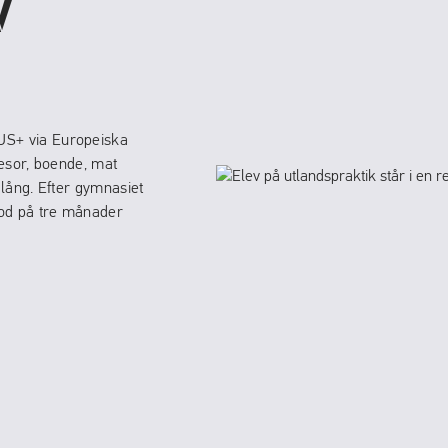
V
US+ via Europeiska
resor, boende, mat
 lång. Efter gymnasiet
riod på tre månader