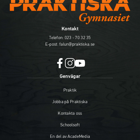
Kontakt
Telefon:
023 - 70 32 35
E-post:
falun@praktiska.se
f
i
y
Genvägar
a
n
o
c
s
u
Praktik
e
t
t
b
a
u
Jobba på Praktiska
o
g
b
o
r
e
Kontakta oss
k
a
(
(
m
ö
Schoolsoft
ö
(
p
En del av AcadeMedia
p
ö
p