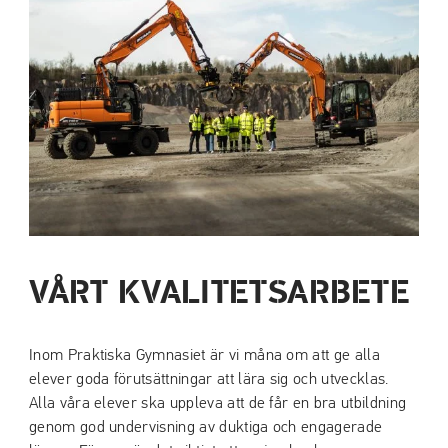
a
a
t
t
i
i
l
l
l
l
i
s
n
i
n
d
e
f
h
o
å
t
l
VÅRT KVALITETSARBETE
l
Inom Praktiska Gymnasiet är vi måna om att ge alla
elever goda förutsättningar att lära sig och utvecklas.
Alla våra elever ska uppleva att de får en bra utbildning
genom god undervisning av duktiga och engagerade