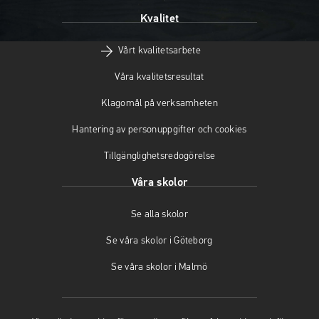
p
p
n
Kvalitet
n
p
a
a
n
s
Vårt kvalitetsarbete
s
a
i
i
s
n
Våra kvalitetsresultat
n
i
y
y
n
t
Klagomål på verksamheten
t
y
t
t
t
f
Hantering av personuppgifter och cookies
f
t
ö
Tillgänglighetsredogörelse
ö
f
n
n
ö
s
Våra skolor
s
n
t
t
s
e
Se alla skolor
e
t
r
r
e
)
Se våra skolor i Göteborg
)
r
)
Se våra skolor i Malmö