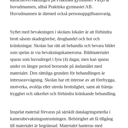
l
huvudmannen, alltså Praktiska gymnasiet AB.
l
Huvudmannen är därmed också personuppgiftsansvarig.
Syftet med bevakningen i skolans lokaler är att förhindra
brott såsom skadegörelse, droghandel och hot och
kränkningar. Skolan har rätt att behandla och bevara bilder
som spelas in via bevakningskamerorna. Bildmaterialet
sparas som huvudregel i fyra (4) dagar, men kan sparas
under en längre period beroende på ändamålet med
materialet. Den rättsliga grunden för behandlingen är
intresseavvägning. Skolan har ett intresse av att förebygga,
motverka, avslöja eller utreda brottslighet, samt att främja
trygghet och säkerhet och förhindra kränkande behandling.
Inspelat material förvaras på särskilt datalagringsmedia i
kamerabevakningsutrustningen. Behörighet att få tillgång
till materialet är begränsad. Materialet hanteras med