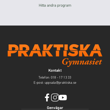
Hitta andra program
Kontakt
Telefon:
018 - 17 13 33
E-post:
uppsala@praktiska.se
f
i
y
Genvägar
a
n
o