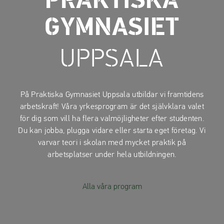
PRAKTISKA
a
a
t
t
GYMNASIET
i
i
l
l
UPPSALA
l
l
i
s
n
i
n
d
På Praktiska Gymnasiet Uppsala utbildar vi framtidens
e
f
arbetskraft! Våra yrkesprogram är det självklara valet
h
o
för dig som vill ha flera valmöjligheter efter studenten.
å
t
Du kan jobba, plugga vidare eller starta eget företag. Vi
l
varvar teori i skolan med mycket praktik på
l
arbetsplatser under hela utbildningen.
Alla våra program