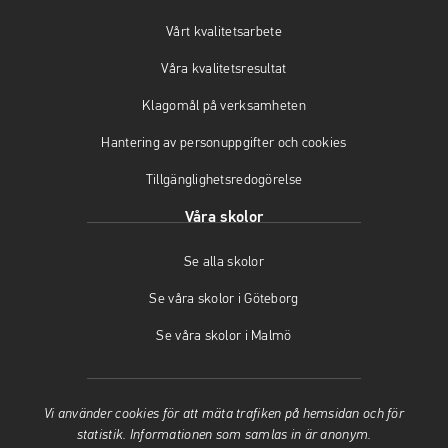
a
n
s
Vårt kvalitetsarbete
s
a
i
i
s
n
Våra kvalitetsresultat
n
i
y
y
n
t
Klagomål på verksamheten
t
y
t
t
t
f
Hantering av personuppgifter och cookies
f
t
ö
Tillgänglighetsredogörelse
ö
f
n
n
ö
s
Våra skolor
s
n
t
t
s
e
Se alla skolor
e
t
r
r
e
)
Se våra skolor i Göteborg
)
r
)
Se våra skolor i Malmö
Vi använder cookies för att mäta trafiken på hemsidan och för
statistik. Informationen som samlas in är anonym.