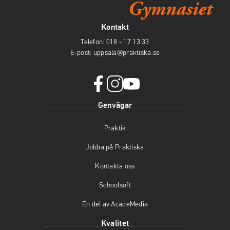
Kontakt
Telefon:
018 - 17 13 33
E-post:
uppsala@praktiska.se
f
i
y
Genvägar
a
n
o
c
s
u
Praktik
e
t
t
b
a
u
Jobba på Praktiska
o
g
b
o
r
e
Kontakta oss
k
a
(
(
m
ö
Schoolsoft
ö
(
p
En del av AcadeMedia
p
ö
p
p
p
n
Kvalitet
n
p
a