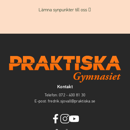
(
Lämna synpunkter till oss
ö
p
p
n
a
s
i
n
y
t
t
Kontakt
f
Telefon:
072 - 400 81 30
ö
E-post:
fredrik.sjovall@praktiska.se
n
s
t
f
i
y
e