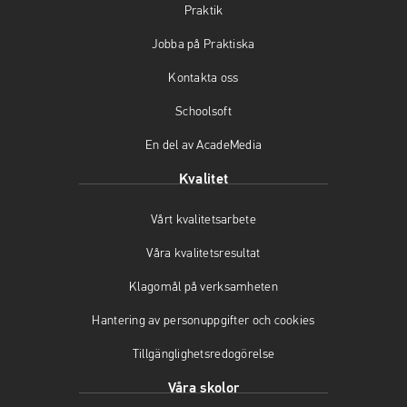
Praktik
e
t
t
b
a
u
Jobba på Praktiska
o
g
b
o
r
e
Kontakta oss
k
a
(
(
m
ö
Schoolsoft
ö
(
p
En del av AcadeMedia
p
ö
p
p
p
n
Kvalitet
n
p
a
a
n
s
Vårt kvalitetsarbete
s
a
i
i
s
n
Våra kvalitetsresultat
n
i
y
y
n
t
Klagomål på verksamheten
t
y
t
t
t
f
Hantering av personuppgifter och cookies
f
t
ö
Tillgänglighetsredogörelse
ö
f
n
n
ö
s
Våra skolor
s
n
t