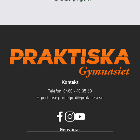
Kontakt
Telefon:
0480 - 40 35 60
E-post:
ase.porsefjord@praktiska.se
f
i
y
Genvägar
a
n
o
c
s
u