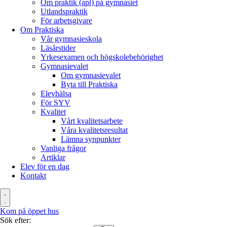
Om praktik (apl) på gymnasiet
Utlandspraktik
För arbetsgivare
Om Praktiska
Vår gymnasieskola
Läsårstider
Yrkesexamen och högskolebehörighet
Gymnasievalet
Om gymnasievalet
Byta till Praktiska
Elevhälsa
För SYV
Kvalitet
Vårt kvalitetsarbete
Våra kvalitetsresultat
Lämna synpunkter
Vanliga frågor
Artiklar
Elev för en dag
Kontakt
Kom på öppet hus
Sök efter: