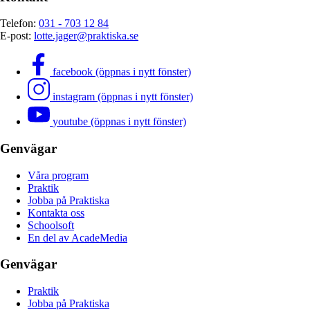
Telefon:
031 - 703 12 84
E-post:
lotte.jager@praktiska.se
facebook (öppnas i nytt fönster)
instagram (öppnas i nytt fönster)
youtube (öppnas i nytt fönster)
Genvägar
Våra program
Praktik
Jobba på Praktiska
Kontakta oss
Schoolsoft
En del av AcadeMedia
Genvägar
Praktik
Jobba på Praktiska