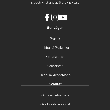
E-post:
kristianstad@praktiska.se
facebook
instagram
youtube
Genvägar
(öppnas
(öppnas
(öppnas
i
i
i
Praktik
nytt
nytt
nytt
fönster)
fönster)
fönster)
Jobba på Praktiska
Kontakta oss
Schoolsoft
En del av AcadeMedia
Kvalitet
Vårt kvalitetsarbete
Våra kvalitetsresultat