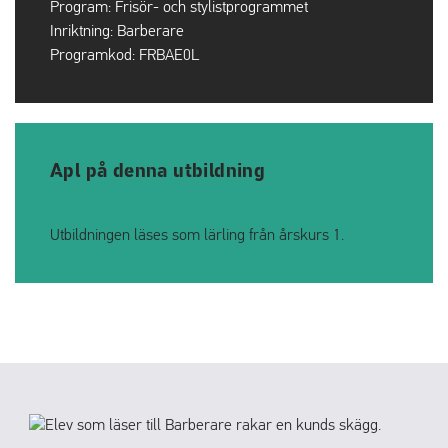
Program:
Frisör- och stylistprogrammet
Inriktning:
Barberare
Programkod:
FRBAE0L
Apl på denna utbildning
Utbildningen läses som lärling från årskurs 1.