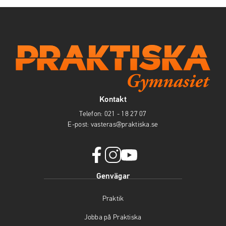
Kontakt
Telefon:
021 - 18 27 07
E-post:
vasteras@praktiska.se
f
i
y
Genvägar
a
n
o
c
s
u
Praktik
e
t
t
b
a
u
Jobba på Praktiska
o
g
b