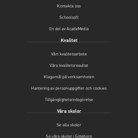
o
r
e
Kontakta oss
k
a
(
(
m
ö
Schoolsoft
ö
(
p
En del av AcadeMedia
p
ö
p
p
p
n
Kvalitet
n
p
a
a
n
s
Vårt kvalitetsarbete
s
a
i
i
s
n
Våra kvalitetsresultat
n
i
y
y
n
t
Klagomål på verksamheten
t
y
t
t
t
f
Hantering av personuppgifter och cookies
f
t
ö
Tillgänglighetsredogörelse
ö
f
n
n
ö
s
Våra skolor
s
n
t
t
s
e
Se alla skolor
e
t
r
r
e
)
Se våra skolor i Göteborg