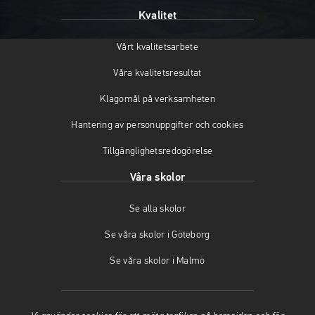
p
p
n
Kvalitet
n
p
a
a
n
s
Vårt kvalitetsarbete
s
a
i
i
s
n
Våra kvalitetsresultat
n
i
y
y
n
t
Klagomål på verksamheten
t
y
t
t
t
f
Hantering av personuppgifter och cookies
f
t
ö
Tillgänglighetsredogörelse
ö
f
n
n
ö
s
Våra skolor
s
n
t
t
s
e
Se alla skolor
e
t
r
r
e
)
Se våra skolor i Göteborg
)
r
)
Se våra skolor i Malmö