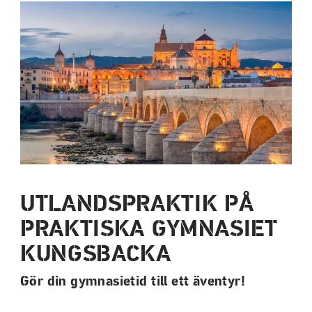
a
a
t
t
i
i
l
l
l
l
i
s
n
i
n
d
e
f
h
o
å
t
l
UTLANDSPRAKTIK PÅ
l
PRAKTISKA GYMNASIET
KUNGSBACKA
Gör din gymnasietid till ett äventyr!