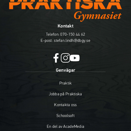
Kontakt
Telefon:
070-150 44 62
E-post:
stefan.lindh@dbgy.se
f
i
y
Genvägar
a
n
o
c
s
u
Praktik
e
t
t
b
a
u
Jobba på Praktiska
o
g
b
o
r
e
Kontakta oss
k
a
(
(
m
ö
Schoolsoft
ö
(
p
En del av AcadeMedia
p
ö
p