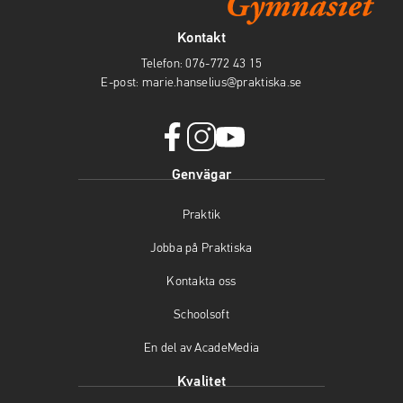
Kontakt
Telefon:
076-772 43 15
E-post:
marie.hanselius@praktiska.se
facebook
instagram
youtube
Genvägar
(öppnas
(öppnas
(öppnas
i
i
i
Praktik
nytt
nytt
nytt
fönster)
fönster)
fönster)
Jobba på Praktiska
Kontakta oss
Schoolsoft
En del av AcadeMedia
Kvalitet