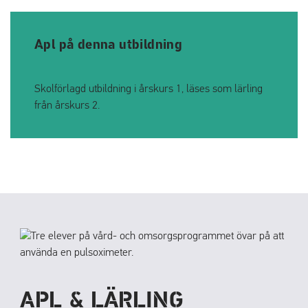
Apl på denna utbildning
Skolförlagd utbildning i årskurs 1, läses som lärling
från årskurs 2.
APL & LÄRLING