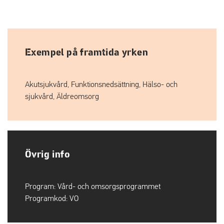
Exempel på framtida yrken
Akutsjukvård, Funktionsnedsättning, Hälso- och
sjukvård, Äldreomsorg
Övrig info
Program:
Vård- och omsorgsprogrammet
Programkod:
VO