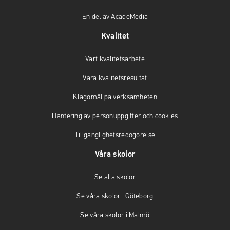
ö
(
p
En del av AcadeMedia
p
ö
p
p
p
n
Kvalitet
n
p
a
a
n
s
Vårt kvalitetsarbete
s
a
i
i
s
n
Våra kvalitetsresultat
n
i
y
y
n
t
Klagomål på verksamheten
t
y
t
t
t
f
Hantering av personuppgifter och cookies
f
t
ö
Tillgänglighetsredogörelse
ö
f
n
n
ö
s
Våra skolor
s
n
t
t
s
e
Se alla skolor
e
t
r
r
e
)
Se våra skolor i Göteborg
)
r
)
Se våra skolor i Malmö