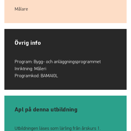
Målare
Övrig info
Program:
Bygg- och anläggningsprogrammet
Inriktning:
Måleri
Programkod:
BAMAI0L
Apl på denna utbildning
Utbildningen läses som lärling från årskurs 1.