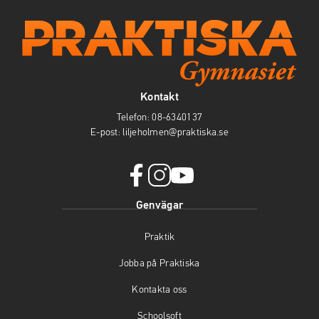
Kontakt
Telefon:
08-6340137
E-post:
liljeholmen@praktiska.se
f
i
y
Genvägar
a
n
o
c
s
u
Praktik
e
t
t
b
a
u
Jobba på Praktiska
o
g
b
o
r
e
Kontakta oss
k
a
(
(
m
ö
Schoolsoft