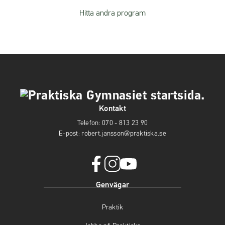
Hitta andra program
Kontakt
Telefon:
070 - 813 23 90
E-post:
robert.jansson@praktiska.se
f
i
y
Genvägar
a
n
o
c
s
u
Praktik
e
t
t
b
a
u