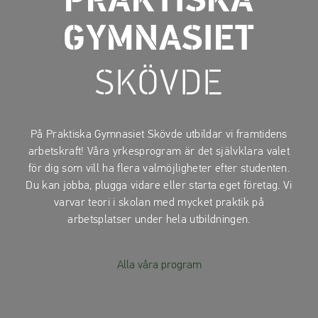
PRAKTISKA
a
a
t
t
GYMNASIET
i
i
l
l
SKÖVDE
l
l
i
s
n
i
n
d
På Praktiska Gymnasiet Skövde utbildar vi framtidens
e
f
arbetskraft! Våra yrkesprogram är det självklara valet
h
o
för dig som vill ha flera valmöjligheter efter studenten.
å
t
Du kan jobba, plugga vidare eller starta eget företag. Vi
l
varvar teori i skolan med mycket praktik på
l
arbetsplatser under hela utbildningen.
Alla våra program