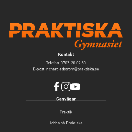
Kontakt
Telefon:
0703-20 09 80
E-post:
richard.edstrom@praktiska.se
f
i
y
Genvägar
a
n
o
c
s
u
Praktik
e
t
t
b
a
u
Jobba på Praktiska
o
g
b
o
r
e