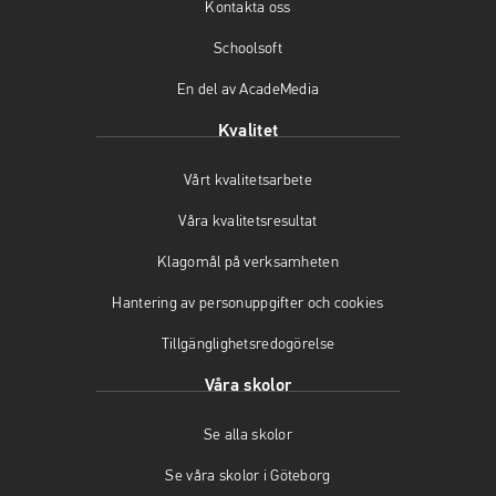
Kontakta oss
k
a
(
(
m
ö
Schoolsoft
ö
(
p
En del av AcadeMedia
p
ö
p
p
p
n
Kvalitet
n
p
a
a
n
s
Vårt kvalitetsarbete
s
a
i
i
s
n
Våra kvalitetsresultat
n
i
y
y
n
t
Klagomål på verksamheten
t
y
t
t
t
f
Hantering av personuppgifter och cookies
f
t
ö
Tillgänglighetsredogörelse
ö
f
n
n
ö
s
Våra skolor
s
n
t
t
s
e
Se alla skolor
e
t
r
r
e
)
Se våra skolor i Göteborg
)
r